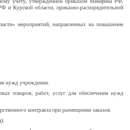
тному учету, утвержденной приказом Минфина РФ,
РФ и Курской области
, приказно
-распорядительной
асти» мероприятий, на­правленных на повышение
ния нужд учреждения.
ках товаров, работ, услуг для обеспечения нужд
рственного контракта при размещении заказов.
).