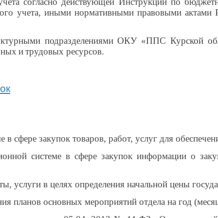
о учета согласно действующей Инструкции по бюдже
кого учета, иными нормативными правовыми актами 
труктурными подразделениями ОКУ «ППС Курской обл
ьных
и
трудовых ресурсов
.
ок
е в сфере закупок товаров, работ, услуг для обеспече
онной системе в сфере закупок информации о закуп
ты, услуги в целях определения начальной цены госуда
ния планов основных мероприятий отдела на год (месяц