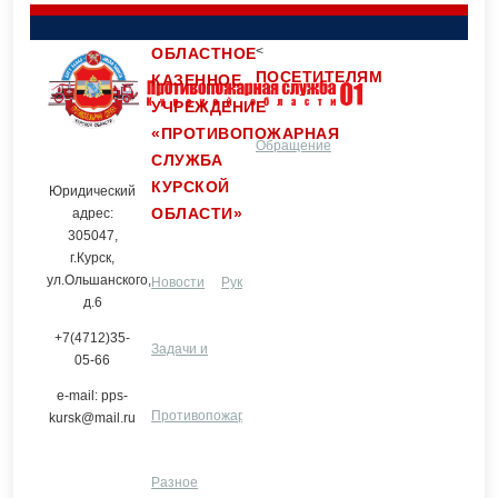
<
ОБЛАСТНОЕ
ПОСЕТИТЕЛЯМ
КАЗЕННОЕ
УЧРЕЖДЕНИЕ
«ПРОТИВОПОЖАРНАЯ
Обращение
Контакты
СЛУЖБА
КУРСКОЙ
Юридический
ОБЛАСТИ»
граждан
адрес:
305047,
г.Курск,
ул.Ольшанского,
Новости
Руководство и
д.6
+7(4712)35-
Задачи и
структурные
Услуги
05-66
e-mail: pps-
функции
Противопожарная
подразделения
ЦПП
Разное
kursk@mail.ru
профилактика
Разное
и