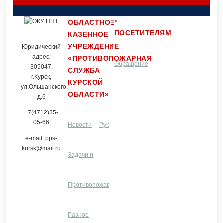
<
ОБЛАСТНОЕ
ПОСЕТИТЕЛЯМ
КАЗЕННОЕ
УЧРЕЖДЕНИЕ
Юридический
адрес:
«ПРОТИВОПОЖАРНАЯ
Обращение
Контакты
305047,
СЛУЖБА
г.Курск,
КУРСКОЙ
ул.Ольшанского,
ОБЛАСТИ»
граждан
д.6
+7(4712)35-
05-66
Новости
Руководство и
e-mail: pps-
kursk@mail.ru
Задачи и
структурные
Услуги
функции
Противопожарная
подразделения
ЦПП
Разное
профилактика
Разное
и