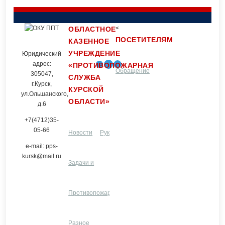
<
ОБЛАСТНОЕ
ПОСЕТИТЕЛЯМ
КАЗЕННОЕ
УЧРЕЖДЕНИЕ
Юридический
адрес:
«ПРОТИВОПОЖАРНАЯ
Обращение
Контакты
305047,
СЛУЖБА
г.Курск,
КУРСКОЙ
ул.Ольшанского,
ОБЛАСТИ»
граждан
д.6
+7(4712)35-
05-66
Новости
Руководство и
e-mail: pps-
kursk@mail.ru
Задачи и
структурные
Услуги
функции
Противопожарная
подразделения
ЦПП
Разное
профилактика
Разное
и