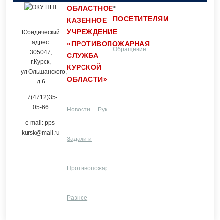
<
ОБЛАСТНОЕ
ПОСЕТИТЕЛЯМ
КАЗЕННОЕ
УЧРЕЖДЕНИЕ
Юридический
адрес:
«ПРОТИВОПОЖАРНАЯ
Обращение
Контакты
305047,
СЛУЖБА
г.Курск,
КУРСКОЙ
ул.Ольшанского,
ОБЛАСТИ»
граждан
д.6
+7(4712)35-
05-66
Новости
Руководство и
e-mail: pps-
kursk@mail.ru
Задачи и
структурные
Услуги
функции
Противопожарная
подразделения
ЦПП
Разное
профилактика
Разное
и