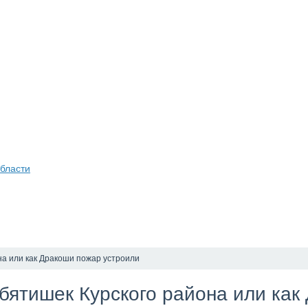
бласти
на или как Дракоши пожар устроили
ебятишек Курского района или ка