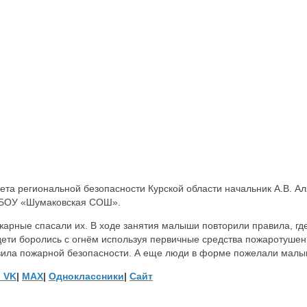
та региональной безопасности Курской области начальник А.В. Ал
 МБОУ «Шумаковская СОШ».
арные спасали их. В ходе занятия малыши повторили правила, где 
дети боролись с огнём используя первичные средства пожаротушен
авила пожарной безопасности. А еще люди в форме пожелали малы
в
VK
|
MAX
|
Одноклассники
|
Сайт