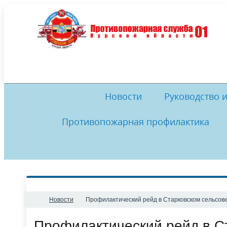
Новости
Руководство 
Противопожарная профилактика
Обеспечение пожарной безопасности
Руководство
И
Комиссия по противодействию
История
Музей
Комис
коррупции
Обратная связь
Нормативные документы
Ме
Новости
​Профилактический рейд в Старковском сельсов
​Профилактический рейд в С