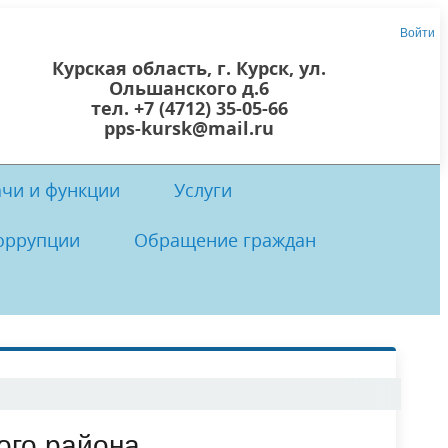
Войти
Курская область, г. Курск, ул.
Ольшанского д.6
тел. +7 (4712) 35-05-66
pps-kursk@mail.ru
ачи и функции
Услуги
оррупции
Обращение граждан
 центр
осты
 коррупции
Локальные нормативно-правовые
Прием граждан
акты ОКУ «ППС Курской области
ого района