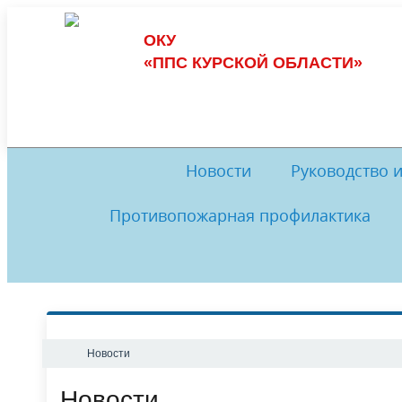
ОКУ
«ППС КУРСКОЙ ОБЛАСТИ»
Новости
Руководство 
Противопожарная профилактика
Обеспечение пожарной безопасности
Руководство
И
Комиссия по противодействию
История
Музей
Комис
коррупции
Обратная связь
Нормативные документы
Ме
Новости
Новости