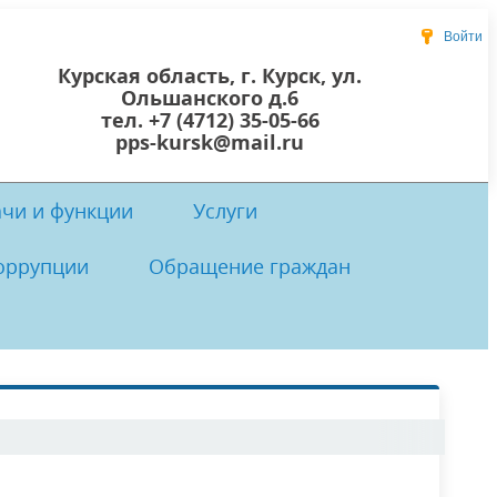
Войти
Курская область, г. Курск, ул.
Ольшанского д.6
тел. +7 (4712) 35-05-66
pps-kursk@mail.ru
ачи и функции
Услуги
оррупции
Обращение граждан
 центр
осты
 коррупции
Локальные нормативно-правовые
Прием граждан
акты ОКУ «ППС Курской области