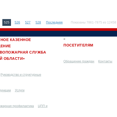
525
526
527
528
Последняя
Показаны 7861-7875 из 12458
<
НОЕ КАЗЕННОЕ
ПОСЕТИТЕЛЯМ
ДЕНИЕ
ИВОПОЖАРНАЯ СЛУЖБА
Й ОБЛАСТИ»
Обращение граждан
Контакты
Руководство и структурные
функции
подразделения
Услуги
ожарная профилактика
ЦПП и
Разное