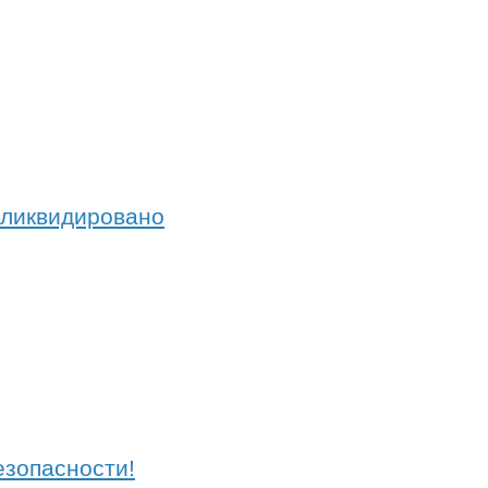
а ликвидировано
езопасности!