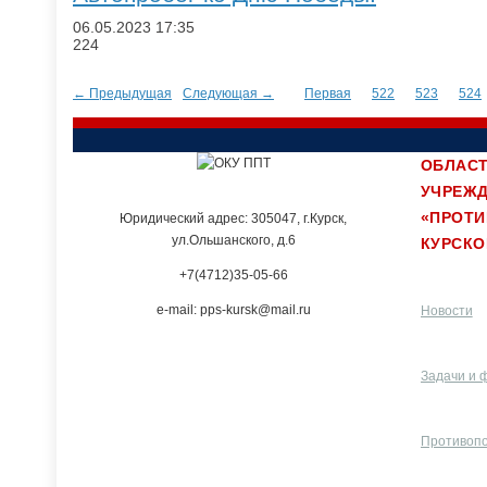
06.05.2023
17:35
224
← Предыдущая
Следующая →
Первая
522
523
524
ОБЛАСТ
УЧРЕЖ
«ПРОТ
Юридический адрес: 305047, г.Курск,
ул.Ольшанского, д.6
КУРСКО
+7(4712)35-05-66
e-mail: pps-kursk@mail.ru
Новости
Задачи и 
Противоп