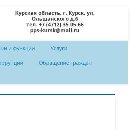
Курская область, г. Курск, ул.
Ольшанского д.6
тел. +7 (4712) 35-05-66
pps-kursk@mail.ru
ачи и функции
Услуги
оррупции
Обращение граждан
 центр
осты
 коррупции
Локальные нормативно-правовые
Прием граждан
акты ОКУ «ППС Курской области