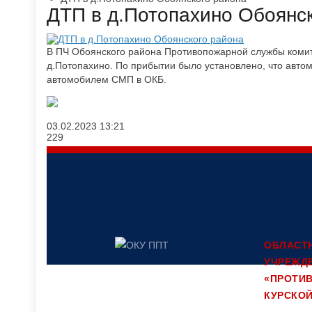
​ДТП в д.Потопахино Обоянс
В ПЧ Обоянского района Противопожарной службы комите
д.Потопахино. По прибытии было установлено, что авт
автомобилем СМП в ОКБ.
03.02.2023
13:21
229
ОБЛАСТ
УЧРЕЖД
«ПРОТИ
Юридический адрес: 305047, г.Курск,
ул.Ольшанского, д.6
КУРСКО