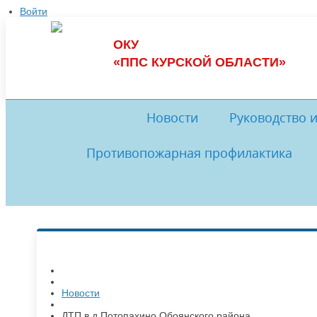
Войти
ОКУ
«ППС КУРСКОЙ ОБЛАСТИ»
Новости
Руководство 
Противопожарная профилактика
Обеспечение пожарной безопасности
Руководство
И
Комиссия по противодействию
История
Музей
Комис
коррупции
Обратная связь
Нормативные документы
Ме
Новости
​ДТП в д.Потопахино Обоянского района