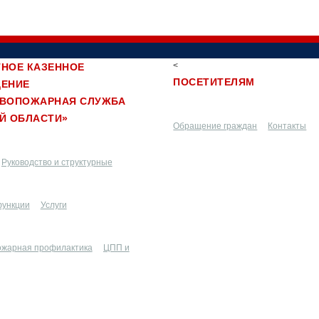
<
НОЕ КАЗЕННОЕ
ПОСЕТИТЕЛЯМ
ДЕНИЕ
ИВОПОЖАРНАЯ СЛУЖБА
Й ОБЛАСТИ»
Обращение граждан
Контакты
Руководство и структурные
функции
подразделения
Услуги
ожарная профилактика
ЦПП и
Разное
ОС