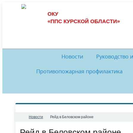
ОКУ
«ППС КУРСКОЙ ОБЛАСТИ»
Новости
Руководство 
Противопожарная профилактика
Обеспечение пожарной безопасности
Руководство
И
Комиссия по противодействию
История
Музей
Комис
коррупции
Обратная связь
Нормативные документы
Ме
Новости
Рейд в Беловском районе
Рейд в Беловском районе