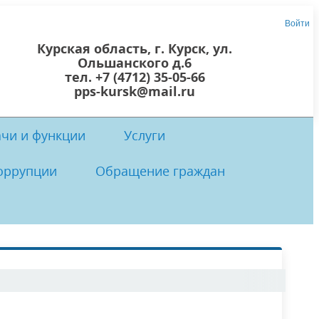
Войти
Курская область, г. Курск, ул.
Ольшанского д.6
тел. +7 (4712) 35-05-66
pps-kursk@mail.ru
ачи и функции
Услуги
оррупции
Обращение граждан
 центр
осты
 коррупции
Локальные нормативно-правовые
Прием граждан
акты ОКУ «ППС Курской области