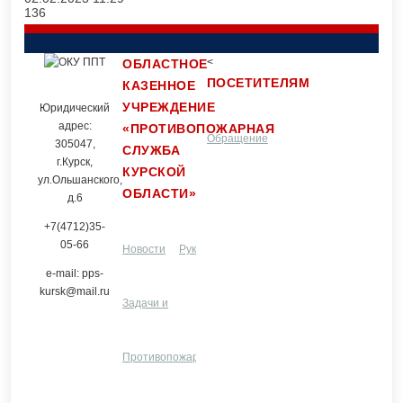
136
<
ОБЛАСТНОЕ
ПОСЕТИТЕЛЯМ
КАЗЕННОЕ
УЧРЕЖДЕНИЕ
Юридический
адрес:
«ПРОТИВОПОЖАРНАЯ
Обращение
Контакты
305047,
СЛУЖБА
г.Курск,
КУРСКОЙ
ул.Ольшанского,
ОБЛАСТИ»
граждан
д.6
+7(4712)35-
05-66
Новости
Руководство и
e-mail: pps-
kursk@mail.ru
Задачи и
структурные
Услуги
функции
Противопожарная
подразделения
ЦПП
Разное