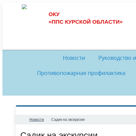
ОКУ
«ППС КУРСКОЙ ОБЛАСТИ»
Новости
Руководство 
Противопожарная профилактика
Обеспечение пожарной безопасности
Руководство
И
Комиссия по противодействию
История
Музей
Комис
коррупции
Обратная связь
Нормативные документы
Ме
Новости
​Садик на экскурсии
​Садик на экскурсии