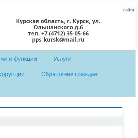
Войти
Курская область, г. Курск, ул.
Ольшанского д.6
тел. +7 (4712) 35-05-66
pps-kursk@mail.ru
ачи и функции
Услуги
оррупции
Обращение граждан
 центр
осты
 коррупции
Локальные нормативно-правовые
Прием граждан
акты ОКУ «ППС Курской области