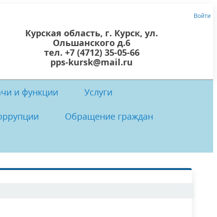
Войти
Курская область, г. Курск, ул.
Ольшанского д.6
тел. +7 (4712) 35-05-66
pps-kursk@mail.ru
ачи и функции
Услуги
оррупции
Обращение граждан
 центр
осты
 коррупции
Локальные нормативно-правовые
Прием граждан
акты ОКУ «ППС Курской области