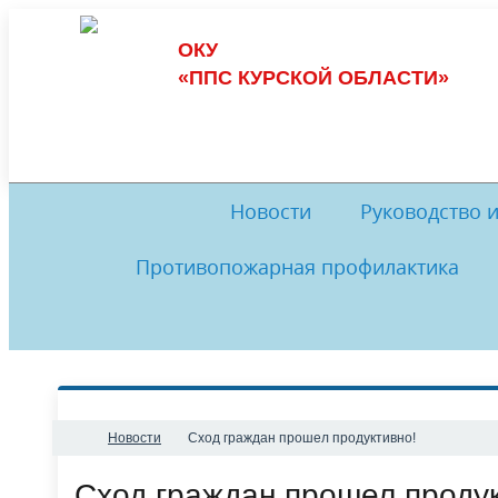
ОКУ
«ППС КУРСКОЙ ОБЛАСТИ»
Новости
Руководство 
Противопожарная профилактика
Обеспечение пожарной безопасности
Руководство
И
Комиссия по противодействию
История
Музей
Комис
коррупции
Обратная связь
Нормативные документы
Ме
Новости
​Сход граждан прошел продуктивно!
​Сход граждан прошел проду