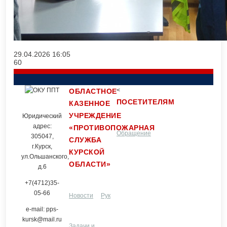
29.04.2026
16:05
60
<
ОБЛАСТНОЕ
ПОСЕТИТЕЛЯМ
КАЗЕННОЕ
УЧРЕЖДЕНИЕ
Юридический
адрес:
«ПРОТИВОПОЖАРНАЯ
Обращение
Контакты
305047,
СЛУЖБА
г.Курск,
КУРСКОЙ
ул.Ольшанского,
ОБЛАСТИ»
граждан
д.6
+7(4712)35-
05-66
Новости
Руководство и
e-mail: pps-
kursk@mail.ru
Задачи и
структурные
Услуги