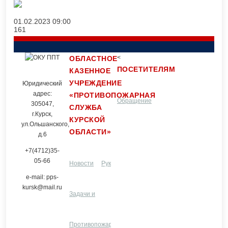
01.02.2023
09:00
161
<
ОБЛАСТНОЕ
ПОСЕТИТЕЛЯМ
КАЗЕННОЕ
УЧРЕЖДЕНИЕ
Юридический
адрес:
«ПРОТИВОПОЖАРНАЯ
Обращение
Контакты
305047,
СЛУЖБА
г.Курск,
КУРСКОЙ
ул.Ольшанского,
ОБЛАСТИ»
граждан
д.6
+7(4712)35-
05-66
Новости
Руководство и
e-mail: pps-
kursk@mail.ru
Задачи и
структурные
Услуги
функции
Противопожарная
подразделения
ЦПП
Разное