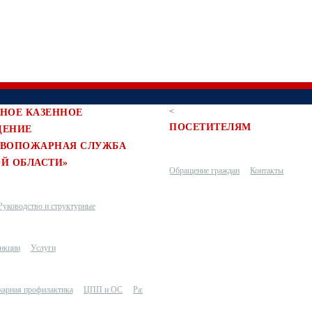
<
НОЕ КАЗЕННОЕ
ПОСЕТИТЕЛЯМ
ДЕНИЕ
ИВОПОЖАРНАЯ СЛУЖБА
Й ОБЛАСТИ»
Обращение граждан
Контакты
Руководство и структурные
ункции
подразделения
Услуги
арная профилактика
ЦПП и ОС
Разное