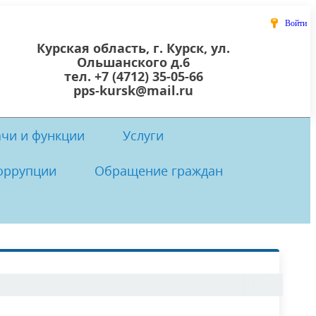
Войти
Курская область, г. Курск, ул.
Ольшанского д.6
тел. +7 (4712) 35-05-66
pps-kursk@mail.ru
ачи и функции
Услуги
оррупции
Обращение граждан
 центр
осты
 коррупции
Локальные нормативно-правовые
Прием граждан
акты ОКУ «ППС Курской области