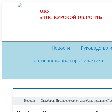
ОКУ
«ППС КУРСКОЙ ОБЛАСТИ»
Новости
Руководство 
Противопожарная профилактика
Обеспечение пожарной безопасности
Руководство
И
Комиссия по противодействию
История
Музей
Комис
коррупции
Обратная связь
Нормативные документы
Ме
Новости
​Огнеборцы Противопожарной службы на празднике По