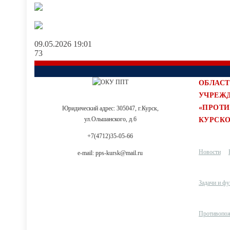
09.05.2026
19:01
73
ОБЛАСТ
УЧРЕЖ
«ПРОТ
Юридический адрес: 305047, г.Курск,
ул.Ольшанского, д.6
КУРСКО
+7(4712)35-05-66
Новости
e-mail: pps-kursk@mail.ru
Задачи и ф
Противопож